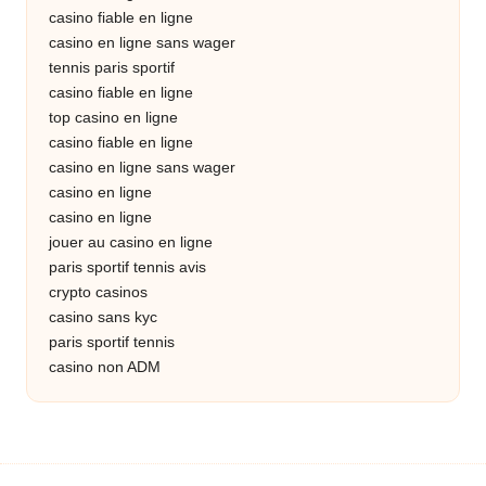
casino fiable en ligne
casino en ligne sans wager
tennis paris sportif
casino fiable en ligne
top casino en ligne
casino fiable en ligne
casino en ligne sans wager
casino en ligne
casino en ligne
jouer au casino en ligne
paris sportif tennis avis
crypto casinos
casino sans kyc
paris sportif tennis
casino non ADM