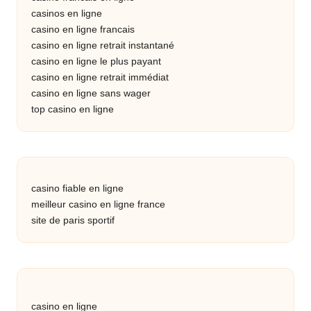
casinos en ligne
casino en ligne francais
casino en ligne retrait instantané
casino en ligne le plus payant
casino en ligne retrait immédiat
casino en ligne sans wager
top casino en ligne
casino fiable en ligne
meilleur casino en ligne france
site de paris sportif
casino en ligne