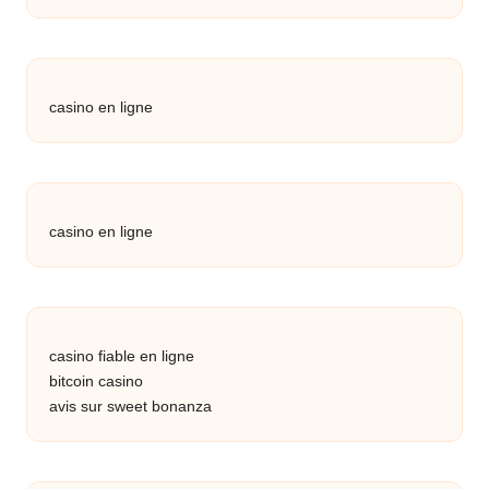
casino en ligne
casino en ligne
casino fiable en ligne
bitcoin casino
avis sur sweet bonanza