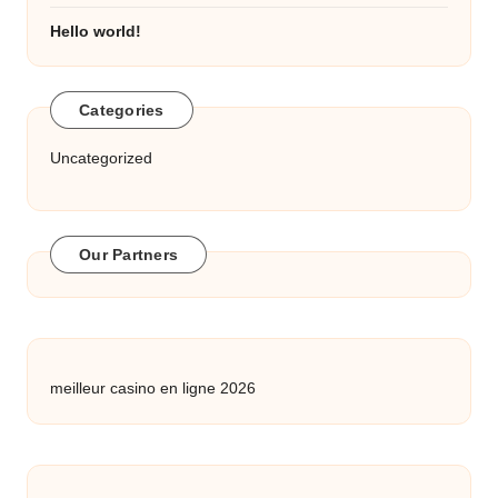
Hello world!
Categories
Uncategorized
Our Partners
meilleur casino en ligne 2026