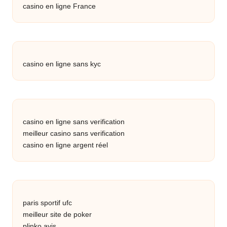
casino en ligne France
casino en ligne sans kyc
casino en ligne sans verification
meilleur casino sans verification
casino en ligne argent réel
paris sportif ufc
meilleur site de poker
plinko avis