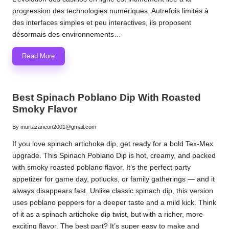
progression des technologies numériques. Autrefois limités à
des interfaces simples et peu interactives, ils proposent
désormais des environnements…
Read More
Best Spinach Poblano Dip With Roasted
Smoky Flavor
By
murtazaneon2001@gmail.com
Posted
by
If you love spinach artichoke dip, get ready for a bold Tex-Mex
upgrade. This Spinach Poblano Dip is hot, creamy, and packed
with smoky roasted poblano flavor. It’s the perfect party
appetizer for game day, potlucks, or family gatherings — and it
always disappears fast. Unlike classic spinach dip, this version
uses poblano peppers for a deeper taste and a mild kick. Think
of it as a spinach artichoke dip twist, but with a richer, more
exciting flavor. The best part? It’s super easy to make and