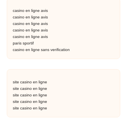
casino en ligne avis
casino en ligne avis
casino en ligne avis
casino en ligne avis
casino en ligne avis
paris sportif
casino en ligne sans verification
site casino en ligne
site casino en ligne
site casino en ligne
site casino en ligne
site casino en ligne