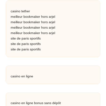
casino tether
meilleur bookmaker hors arjel
meilleur bookmaker hors arjel
meilleur bookmaker hors arjel
meilleur bookmaker hors arjel
site de paris sportifs
site de paris sportifs
site de paris sportifs
casino en ligne
casino en ligne bonus sans dépôt