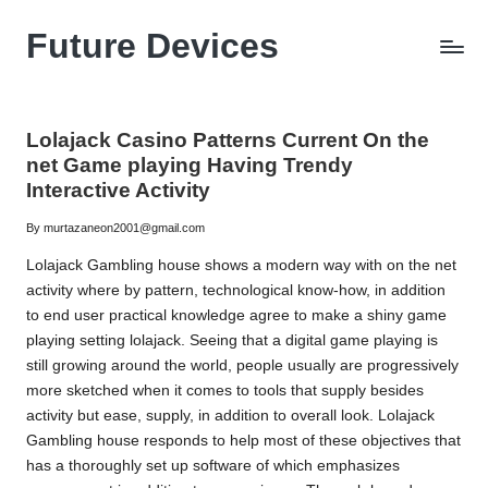
Future Devices
Skip
to
content
Lolajack Casino Patterns Current On the
net Game playing Having Trendy
Interactive Activity
By
murtazaneon2001@gmail.com
Posted
by
Lolajack Gambling house shows a modern way with on the net
activity where by pattern, technological know-how, in addition
to end user practical knowledge agree to make a shiny game
playing setting lolajack. Seeing that a digital game playing is
still growing around the world, people usually are progressively
more sketched when it comes to tools that supply besides
activity but ease, supply, in addition to overall look. Lolajack
Gambling house responds to help most of these objectives that
has a thoroughly set up software of which emphasizes