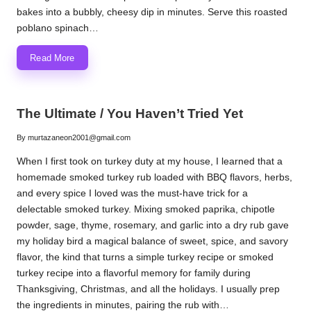
bakes into a bubbly, cheesy dip in minutes. Serve this roasted
poblano spinach…
Read More
The Ultimate / You Haven’t Tried Yet
By
murtazaneon2001@gmail.com
Posted
by
When I first took on turkey duty at my house, I learned that a
homemade smoked turkey rub loaded with BBQ flavors, herbs,
and every spice I loved was the must-have trick for a
delectable smoked turkey. Mixing smoked paprika, chipotle
powder, sage, thyme, rosemary, and garlic into a dry rub gave
my holiday bird a magical balance of sweet, spice, and savory
flavor, the kind that turns a simple turkey recipe or smoked
turkey recipe into a flavorful memory for family during
Thanksgiving, Christmas, and all the holidays. I usually prep
the ingredients in minutes, pairing the rub with…