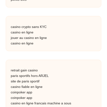
casino crypto sans KYC
casino en ligne
jouer au casino en ligne
casino en ligne
retrait gain casino
paris sportifs hors ARJEL
site de paris sportif
casino fiable en ligne
coinpoker app
coinpoker app
casino en ligne francais machine a sous